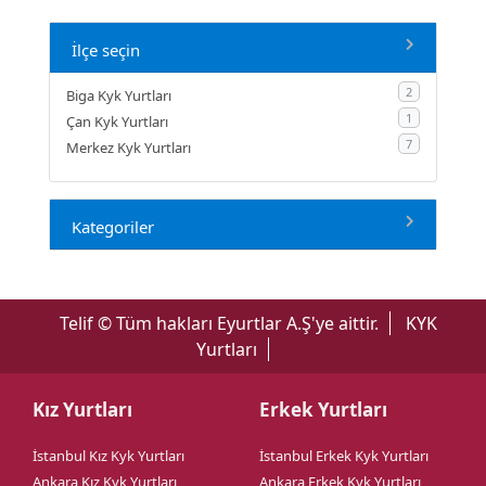
İlçe seçin
2
Biga Kyk Yurtları
1
Çan Kyk Yurtları
7
Merkez Kyk Yurtları
Kategoriler
Telif © Tüm hakları Eyurtlar A.Ş'ye aittir.
KYK
Yurtları
Kız Yurtları
Erkek Yurtları
İstanbul Kız Kyk Yurtları
İstanbul Erkek Kyk Yurtları
Ankara Kız Kyk Yurtları
Ankara Erkek Kyk Yurtları