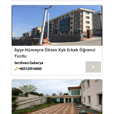
Ayşe Hümeyra Ökten Kyk Erkek Öğrenci
Yurdu
Serdivan/Sakarya
+903125516000