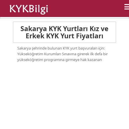
Anasayfa
Kyk Yurtları
Sakarya Kyk Yurtları
Sakarya KYK Yurtları Kız ve
Erkek KYK Yurt Fiyatları
Sakarya şehrinde bulunan KYK yurt başvuraları için:
Yükseköğretim Kurumları Sınavına girerek ilk defa bir
yükseköğretim programına girmeye hak kazanan
hazırlık, birinci sınıf öğrencileri ile ara sınıf öğrencilerinin
yurt başvuruları; Öğrenci Seçme ve Yerleştirme Merkezi
tarafından sınav sonuçları açıklandıktan sonra e-Devlet
Kapısı üzerinden yapılmaktadır. Sakarya şehrinde KYK
yurduna başvuruda bulunup kazanmış olan öğrenciler,
açıklanan sonuçları; Bakanlık internet sayfası
sonuc.gsb.gov.tr adresinden öğrenebilirler.
Sakarya KYK Yurt Fiyatları
Sakarya KYK yurt fiyatları 6 tip olarak düzenlenmiştir.
Sakarya devlet yurt fiyatları
230 TL ile 390 TL
arasında