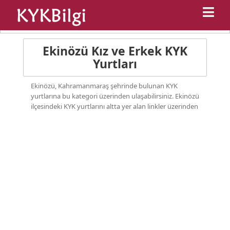
Anasayfa
Kyk Yurtları
Kahramanmaraş Kyk Yurtları
Ekinözü Kız ve Erkek KYK
Yurtları
Ekinözü, Kahramanmaraş şehrinde bulunan KYK
yurtlarına bu kategori üzerinden ulaşabilirsiniz. Ekinözü
ilçesindeki KYK yurtlarını altta yer alan linkler üzerinden
Ekinözü KYK erkek yurtları ve Ekinözü KYK kız yurtları
olarak seçim yapabilirsiniz. Ekinözü ilçesindeki KYK
Yurtlarında barınan öğrencilerin, dersleri dışında kalan
serbest zamanlarını en iyi şekilde değerlendirmek,
bedensel, zihinsel ve kültürel yönden gelişmelerini
sağlamak, aralarında dostluk, kardeşlik ve arkadaşlık
duygularını geliştirmek amacıyla sosyal, kültürel ve
sportif faaliyetler düzenlenmekte, iller ve yurtlar arası
yarışma ve turnuvalar yapılmaktadır.
Ekinözü KYK Yurt Fiyatları