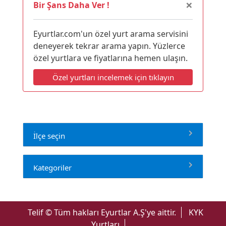
×
Bir Şans Daha Ver !
ortalamasının en az
%35 oranında indirimli
olup
mutfak, depo, kullanılan araç gereçler ile malzemelerin
kalitesi ve hijyen şartlarına uygunluğu diyetisyenler ya
Eyurtlar.com'un özel yurt arama servisini
da yurt yöneticileri tarafından devamlı kontrol
deneyerek tekrar arama yapın. Yüzlerce
edilmektedir.
özel yurtlara ve fiyatlarına hemen ulaşın.
Özel yurtları incelemek için tıklayın
İlçe seçin
Kategoriler
Telif © Tüm hakları Eyurtlar A.Ş'ye aittir.
KYK
Yurtları