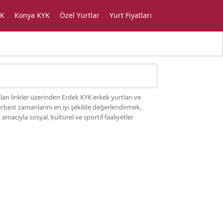
YK
Konya KYK
Özel Yurtlar
Yurt Fiyatları
alan linkler üzerinden Erdek KYK erkek yurtları ve
serbest zamanlarını en iyi şekilde değerlendirmek,
macıyla sosyal, kültürel ve sportif faaliyetler
lenen fiyatlar şöyledir: