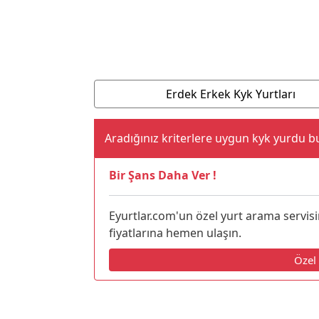
Erdek KYK Yurtları
Balıkesir şehrinin Erdek ilçesindeki KYK Yurtlarında
fiyatı, piyasa fiyatları ortalamasının en az
%35 oran
diyetisyenler ya da yurt yöneticileri tarafından dev
Erdek Erkek Kyk Yurtları
Aradığınız kriterlere uygun kyk yurdu 
Bir Şans Daha Ver !
Eyurtlar.com'un özel yurt arama servisi
fiyatlarına hemen ulaşın.
Özel 