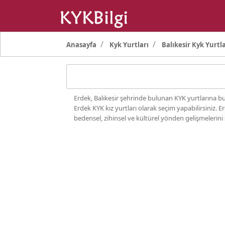
Anasayfa
Kyk Yurtları
Balıkesir Kyk Yurtla
Erdek, Balıkesir şehrinde bulunan KYK yurtlarına bu 
Erdek KYK kız yurtları olarak seçim yapabilirsiniz. 
bedensel, zihinsel ve kültürel yönden gelişmelerini 
düzenlenmekte, iller ve yurtlar arası yarışma ve tu
Erdek KYK Yurt Fiyatları
Balıkesir şehrindeki Erdek KYK yurtlarında konaklama
1. TİP KYK YURTLARI
KYK Yurt Ücreti: 230 TL Dep
2. TİP KYK YURTLARI
KYK Yurt Ücreti: 250 TL Dep
3. TİP KYK YURTLARI
KYK Yurt Ücreti: 290 TL Dep
4. TİP KYK YURTLARI
KYK Yurt Ücreti: 325 TL Dep
5. TİP KYK YURTLARI
KYK Yurt Ücreti: 360 TL Dep
6. TİP KYK YURTLARI
KYK Yurt Ücreti 390 TL Depo