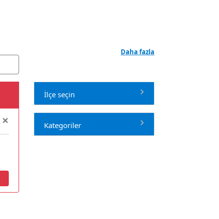
antin, gibi hizmet yerleri bulunmaktadır. Yemeklerin
kalitesi ve hijyen şartlarına uygunluğu
Daha fazla
İlçe seçin
×
Kategoriler