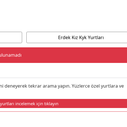
 barınan öğrencilerin sağlıklı, dengeli ve ucuz beslenebilmeleri için lokanta-k
ında indirimli
olup mutfak, depo, kullanılan araç gereçler ile malzemelerin 
amlı kontrol edilmektedir.
Erdek Kız Kyk Yurtları
bulunamadı
ni deneyerek tekrar arama yapın. Yüzlerce özel yurtlara ve
yurtları incelemek için tıklayın